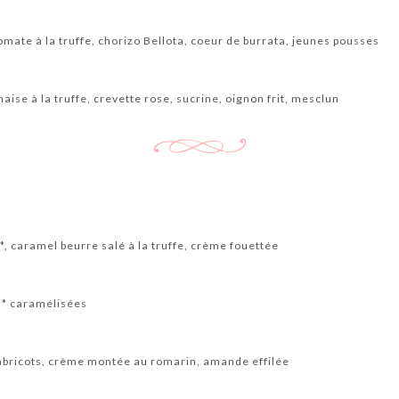
mate à la truffe, chorizo Bellota, coeur de burrata, jeunes pousses
ise à la truffe, crevette rose, sucrine, oignon frit, mesclun
, caramel beurre salé à la truffe, crème fouettée
s* caramélisées
abricots, crème montée au romarin, amande effilée