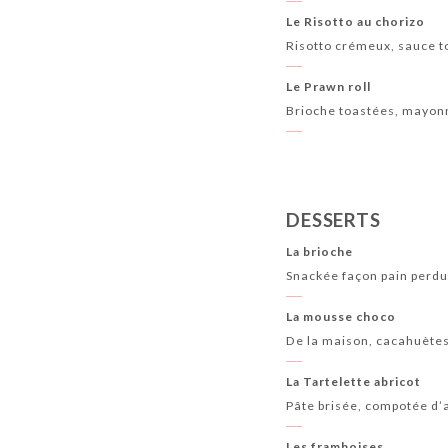
Le Risotto au chorizo
Risotto crémeux, sauce to
Le Prawn roll
Brioche toastées, mayonna
DESSERTS
La brioche
Snackée façon pain perdu*
La mousse choco
De la maison, cacahuète
La Tartelette abricot
Pâte brisée, compotée d’
Les framboises