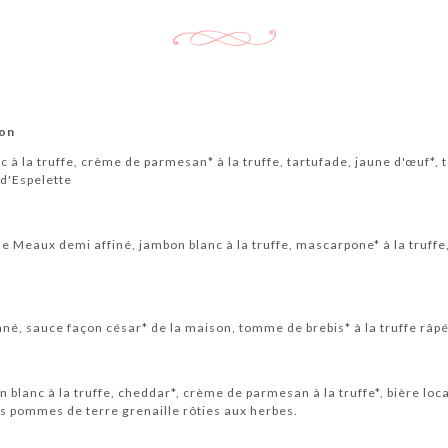
ton
c à la truffe, crème de parmesan* à la truffe, tartufade, jaune d'œuf*,
 d'Espelette
e Meaux demi affiné, jambon blanc à la truffe, mascarpone* à la truffe
né, sauce façon césar* de la maison, tomme de brebis* à la truffe râpé
blanc à la truffe, cheddar*, crème de parmesan à la truffe*, bière loca
es pommes de terre grenaille rôties aux herbes.