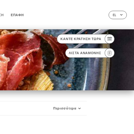
CH
ΕΠΑΦΉ
EL
ΚΆΝΤΕ ΚΡΆΤΗΣΗ ΤΏΡΑ
ΛΊΣΤΑ ΑΝΑΜΟΝΉΣ
Περισσότερα