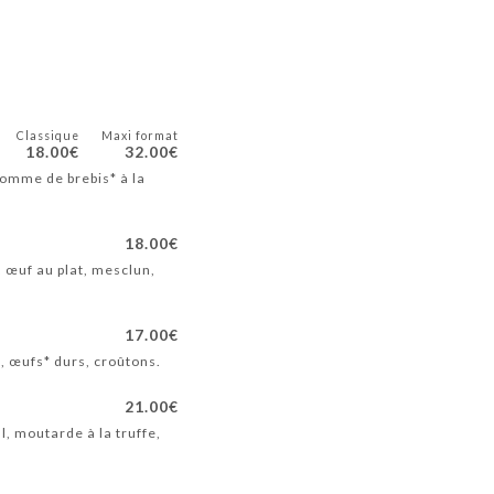
Classique
Maxi format
18.00€
32.00€
 tomme de brebis* à la
18.00€
, œuf au plat, mesclun,
17.00€
, œufs* durs, croûtons.
21.00€
l, moutarde à la truffe,