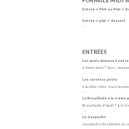
FORMULE MIDI 
BULLES
LES BOISSONS CHAUDES
Entrée + Plat ou Plat + 
Entrée + plat + dessert
ENTRÉES
Les œufs mimosa à notre
3 demi œufs* durs, mayonn
Les carottes pesto
Carotte rôtie, mascarpone*
La Brouillade à la crème
Brouillade d’œufs* à la t
Le Gaspacho
Gaspacho de tomate et co