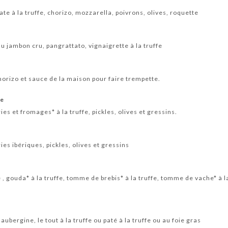
e à la truffe, chorizo, mozzarella, poivrons, olives, roquette
u jambon cru, pangrattato, vignaigrette à la truffe
horizo et sauce de la maison pour faire trempette.
le
es et fromages* à la truffe, pickles, olives et gressins.
es ibériques, pickles, olives et gressins
 , gouda* à la truffe, tomme de brebis* à la truffe, tomme de vache* à la 
bergine, le tout à la truffe ou paté à la truffe ou au foie gras