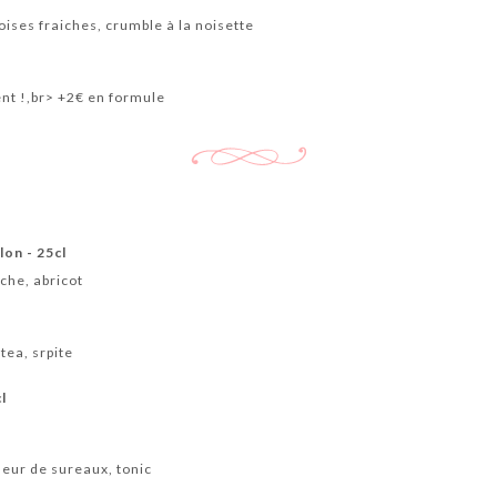
ises fraiches, crumble à la noisette
ent !,br> +2€ en formule
lon - 25cl
che, abricot
tea, srpite
l
fleur de sureaux, tonic