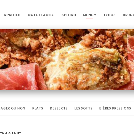
ΚΡΆΤΗΣΗ
ΦΩΤΟΓΡΑΦΊΕΣ
ΚΡΙΤΙΚΉ
ΜΕΝΟΎ
ΤΎΠΟΣ
BRUN
TAGER OU NON
PLATS
DESSERTS
LES SOFTS
BIÈRES PRESSIONS
DIGEOTS
LES LIQUEURS
VINS BLANCS
VINS ROUGES
VINS ROSÉS