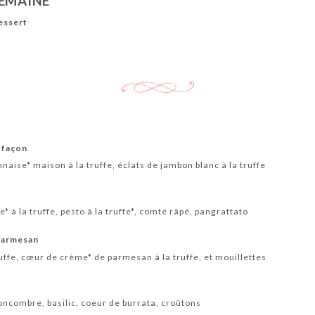
SEMAINE
Dessert
 façon
aise* maison à la truffe, éclats de jambon blanc à la truffe
 à la truffe, pesto à la truffe*, comté râpé, pangrattato
 parmesan
ruffe, cœur de crème* de parmesan à la truffe, et mouillettes
ncombre, basilic, coeur de burrata, croûtons