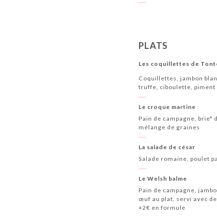
PLATS
Les coquillettes de Ton
Coquillettes, jambon blan
truffe, ciboulette, piment
Le croque martine
Pain de campagne, brie* d
mélange de graines
La salade de césar
Salade romaine, poulet pa
Le Welsh balme
Pain de campagne, jambon 
œuf au plat, servi avec d
+2€ en formule