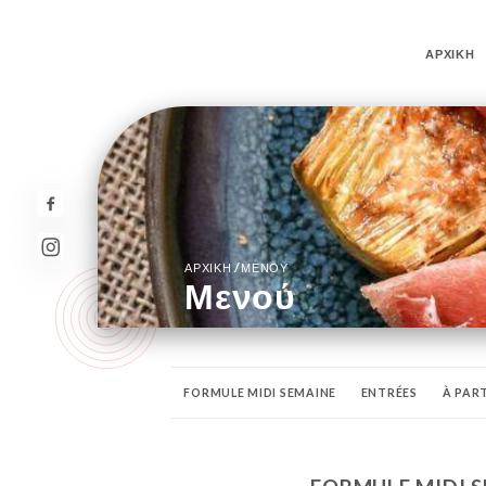
ΑΡΧΙΚΉ
/
ΑΡΧΙΚΉ
ΜΕΝΟΎ
Μενού
FORMULE MIDI SEMAINE
ENTRÉES
À PAR
BIÈRES BOUTEILLES
LES COCKTAILS
LES 