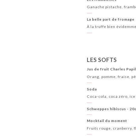
Ganache pistache, frambo
La belle part de fromage
À la truffe bien évidemm
LES SOFTS
Jus de fruit Charles Papil
Orang, pomme, fraise, pê
Soda
Coca-cola, coca zéro, ice 
Schweppes hibiscus - 20c
Mocktail du moment
Fruits rouge, cranberry, 