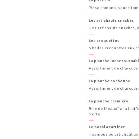
Pinsa romana, sauce tomat
Les artichauts snackés
Des artichauts snackés, d
Les croquettes
5 belles croquettes aux c
La planche incontournab
Assortiment de charcuteri
La planche cochonne
Assortiment de charcuteri
La planche crémière
Brie de Meaux* à la truffe
truffe
Le bocal à tartiner
Houmous ou artichaut ou au