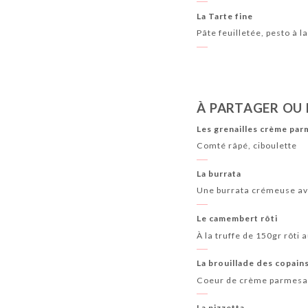
La Tarte fine
Pâte feuilletée, pesto à l
À PARTAGER OU
Les grenailles crème parm
Comté râpé, ciboulette
La burrata
Une burrata crémeuse avec
Le camembert rôti
À la truffe de 150gr rôti 
La brouillade des copain
Coeur de crème parmesan 
La pizzetta