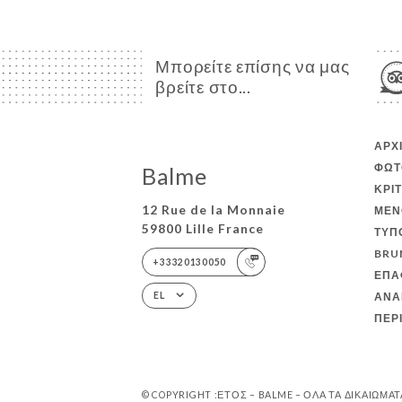
Μπορείτε επίσης να μας
βρείτε στο...
ΑΡΧ
ΦΩΤ
Balme
ΚΡΙ
12 Rue de la Monnaie
ΜΕΝ
59800 Lille France
ΤΎΠ
BRU
+33320130050
ΕΠΑ
ΑΝΑ
EL
ΠΕΡ
© COPYRIGHT :ΈΤΟΣ – BALME – ΌΛΑ ΤΑ ΔΙΚΑΙΏΜΑ