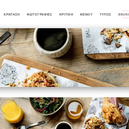
ΚΡΆΤΗΣΗ
ΦΩΤΟΓΡΑΦΊΕΣ
ΚΡΙΤΙΚΉ
ΜΕΝΟΎ
ΤΎΠΟΣ
BRUN