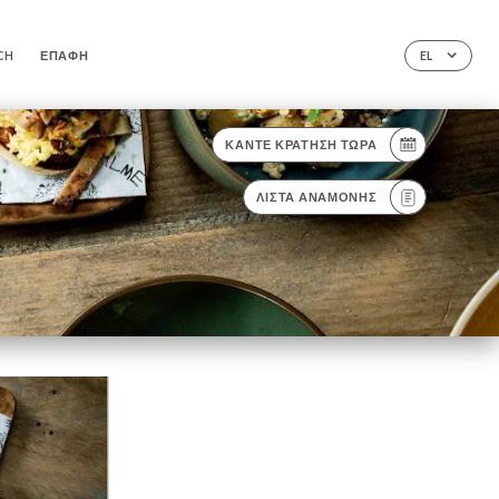
CH
ΕΠΑΦΉ
EL
ΚΆΝΤΕ ΚΡΆΤΗΣΗ ΤΏΡΑ
ΛΊΣΤΑ ΑΝΑΜΟΝΉΣ