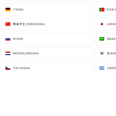
TYSKA
TYSKA
PORT
PORT
简体中文 (KINESISKA)
简体中文 (KINESISKA)
JAPA
JAPA
RYSKA
RYSKA
ARAB
ARAB
Le brunch du Dimanche
한국어 
한국어 
NEDERLÄNDSKA
NEDERLÄNDSKA
TJECKISKA
TJECKISKA
GREK
GREK