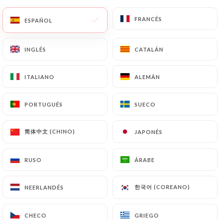
https://balme-lille.fr
por la ley, en particular en
FRANCÉS
FRANCÉS
materia de conservación o archivo de documentos.
ESPAÑOL
ESPAÑOL
Por último, los Usuarios de
https://balme-lille.fr
pueden presentar una reclamación ante las
INGLÉS
INGLÉS
CATALÁN
CATALÁN
autoridades de control, y en particular ante la CNIL
(
https://www.cnil.fr/fr/plaintes
).
ITALIANO
ITALIANO
ALEMÁN
ALEMÁN
PORTUGUÉS
PORTUGUÉS
SUECO
SUECO
7.4 No comunicación de los datos personales
https://balme-lille.fr
se abstiene de tratar, alojar
o transferir la Información recogida de sus
简体中文 (CHINO)
简体中文 (CHINO)
JAPONÉS
JAPONÉS
Clientes a un país situado fuera de la Unión
Europea o reconocido como «no adecuado» por la
RUSO
RUSO
ÁRABE
ÁRABE
Comisión Europea sin informar previamente al
cliente. No obstante,
https://balme-lille.fr
sigue
siendo libre de elegir a sus subcontratistas
한국어 (COREANO)
한국어 (COREANO)
NEERLANDÉS
NEERLANDÉS
técnicos y comerciales, siempre y cuando
presenten las garantías suficientes con respecto a
CHECO
CHECO
GRIEGO
GRIEGO