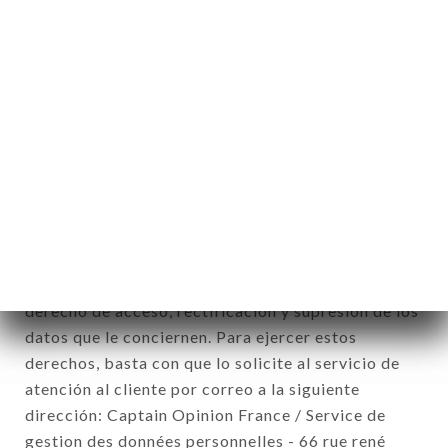
12. Utilización de los datos en el marco
de la inscripción al boletín de noticias.
Datos recogidos con el fin de enviar ofertas
comerciales relativas a la marca BALME. Los datos
recogidos podrán ser tratados por el conjunto de
las filiales y subfiliales de la sociedad.
De conformidad con la ley Informática y Libertad
del 6 de enero de 1978 y modificada en 2004, así
como con el Reglamento sobre la protección de los
datos personales (RGPD), usted dispone de un
derecho de acceso, rectificación y supresión de los
datos que le conciernen. Para ejercer estos
derechos, basta con que lo solicite al servicio de
atención al cliente por correo a la siguiente
dirección: Captain Opinion France / Service de
gestion des données personnelles - 66 rue rené