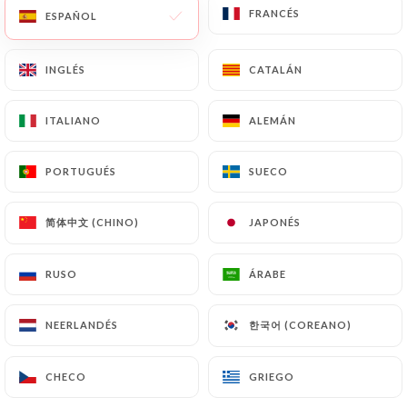
FRANCÉS
FRANCÉS
ESPAÑOL
ESPAÑOL
INGLÉS
INGLÉS
CATALÁN
CATALÁN
ITALIANO
ITALIANO
ALEMÁN
ALEMÁN
PORTUGUÉS
PORTUGUÉS
SUECO
SUECO
简体中文 (CHINO)
简体中文 (CHINO)
JAPONÉS
JAPONÉS
RUSO
RUSO
ÁRABE
ÁRABE
한국어 (COREANO)
한국어 (COREANO)
NEERLANDÉS
NEERLANDÉS
CHECO
CHECO
GRIEGO
GRIEGO