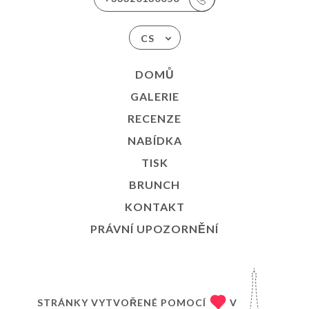
CS
DOMŮ
GALERIE
RECENZE
NABÍDKA
TISK
BRUNCH
KONTAKT
PRÁVNÍ UPOZORNĚNÍ
STRÁNKY VYTVOŘENÉ POMOCÍ
V