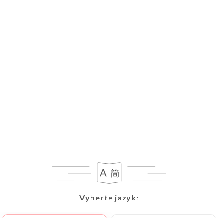
Vyberte jazyk:
Vyberte jazyk: