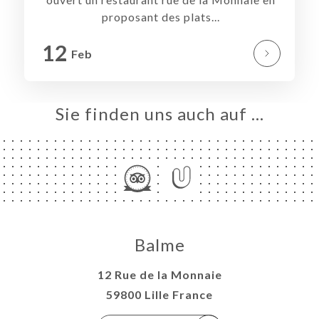
proposant des plats...
VIEREN
ERIE
12
Feb
RTUNG
NÜ
Sie finden uns auch auf …
SSE
NCH
TAKT
Balme
12 Rue de la Monnaie
59800 Lille France