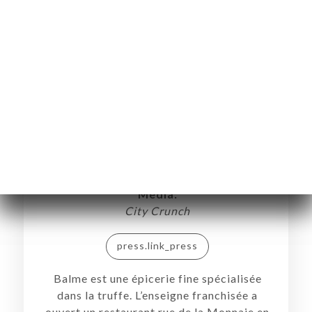
On a testé Balme – Le resto
saupoudré de truffes à Lille
Media:
City Crunch
press.link_press
Balme est une épicerie fine spécialisée
dans la truffe. L’enseigne franchisée a
ouvert un restaurant rue de la Monnaie en
ART