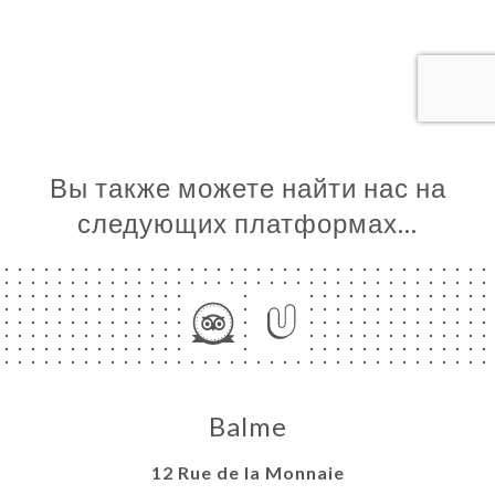
ЦА
ИРОВАТЬ
ЕРЕЯ
ЫВЫ
НЮ
Вы также можете найти нас на
ССА
следующих платформах…
NCH
ЬСЯ С
Balme
12 Rue de la Monnaie